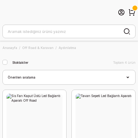
Anasayfa
Off Road & Karavan
Aydınlatma
Stoktakiler
Toplam 4 ürün