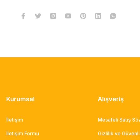
Kurumsal
Alışveriş
İletişim
Mesafeli Satış S
İletişim Formu
Gizlilik ve Güvenl