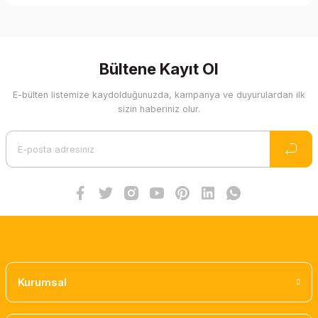
Bu ürünün fiyat bilgisi, resim, ürün açıklamalarında ve diğer
konularda yetersiz gördüğünüz noktaları öneri formunu
kullanarak tarafımıza iletebilirsiniz.
Görüş ve önerileriniz için teşekkür ederiz.
Bültene Kayıt Ol
E-bülten listemize kaydolduğunuzda, kampanya ve duyurulardan ilk
Ürün resmi kalitesiz, bozuk veya görüntülenemiyor.
sizin haberiniz olur.
Ürün açıklamasında eksik bilgiler bulunuyor.
Ürün bilgilerinde hatalar bulunuyor.
Ürün fiyatı diğer sitelerden daha pahalı.
Bu ürüne benzer farklı alternatifler olmalı.
Gönder
Kurumsal