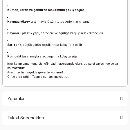
Kumda, karda ve çamurda maksimum çekiş sağlar.
Kaymaz yüzey
tasarımıyla üstün tutuş performansı sunar.
Dayanıklı plastik yapı
, darbelere ve ağırlığa karşı yüksek dirençlidir.
Sarı renk
, düşük görüş koşullarında kolay fark edilir.
Kompakt tasarımıyla
araç bagajına kolayca sığar.
İster kamp yaparken, ister off-road macerasında olun, bu palet sayesinde yolda
kalmazsınız.
Aracınızı her koşulda güvenle kurtarın!
Çift olarak satılır. Taşıma çantası mevcuttur.
Yorumlar
Taksit Seçenekleri
Bu ürüne ilk yorumu siz yapın!