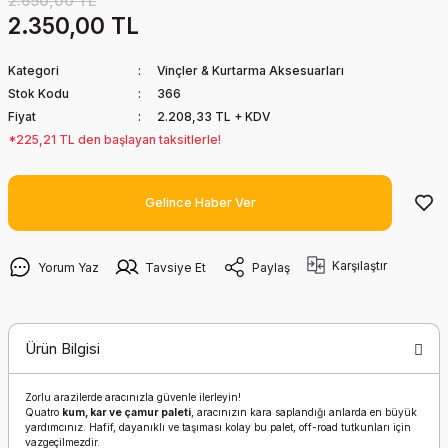
2.650,00 TL
2.350,00 TL
Kategori
Vinçler & Kurtarma Aksesuarları
Stok Kodu
366
Fiyat
2.208,33 TL + KDV
*225,21 TL den başlayan taksitlerle!
Gelince Haber Ver
Karşılaştır
Yorum Yaz
Tavsiye Et
Paylaş
Ürün Bilgisi
Zorlu arazilerde aracınızla güvenle ilerleyin!
Quatro
kum, kar ve çamur paleti
, aracınızın kara saplandığı anlarda en büyük
yardımcınız. Hafif, dayanıklı ve taşıması kolay bu palet, off-road tutkunları için
vazgeçilmezdir.