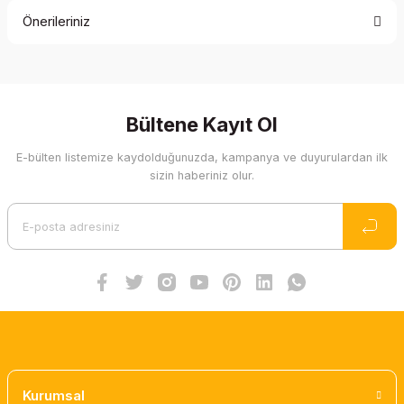
Önerileriniz
Yorum Yaz
Bu ürünün fiyat bilgisi, resim, ürün açıklamalarında ve diğer
konularda yetersiz gördüğünüz noktaları öneri formunu
kullanarak tarafımıza iletebilirsiniz.
Görüş ve önerileriniz için teşekkür ederiz.
Bültene Kayıt Ol
E-bülten listemize kaydolduğunuzda, kampanya ve duyurulardan ilk
Ürün resmi kalitesiz, bozuk veya görüntülenemiyor.
sizin haberiniz olur.
Ürün açıklamasında eksik bilgiler bulunuyor.
Ürün bilgilerinde hatalar bulunuyor.
Ürün fiyatı diğer sitelerden daha pahalı.
Bu ürüne benzer farklı alternatifler olmalı.
Gönder
Kurumsal