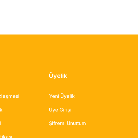
Üyelik
özleşmesi
Yeni Üyelik
ik
Üye Girişi
i
Şifremi Unuttum
itikası