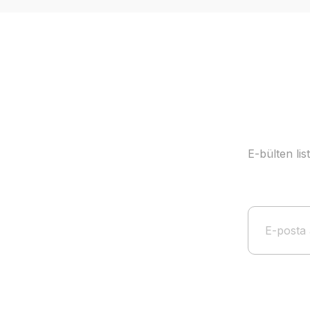
Ürün açıklamasında eksik bilgiler bulunuyor.
Ürün bilgilerinde hatalar bulunuyor.
Ürün fiyatı diğer sitelerden daha pahalı.
Bu ürüne benzer farklı alternatifler olmalı.
E-bülten li