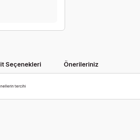
it Seçenekleri
Önerileriniz
ellerin tercihi
onularda yetersiz gördüğünüz noktaları öneri formunu kullanarak tarafımız
Bu ürüne ilk yorumu siz yapın!