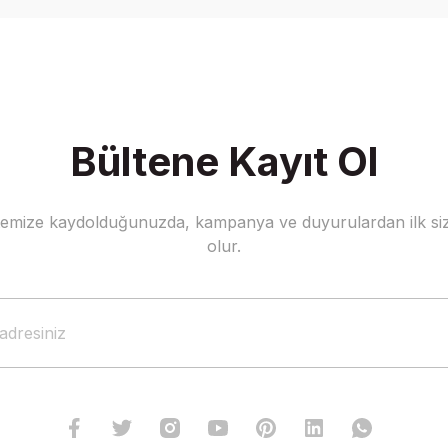
Yorum Yaz
Bültene Kayıt Ol
stemize kaydolduğunuzda, kampanya ve duyurulardan ilk siz
Gönder
olur.