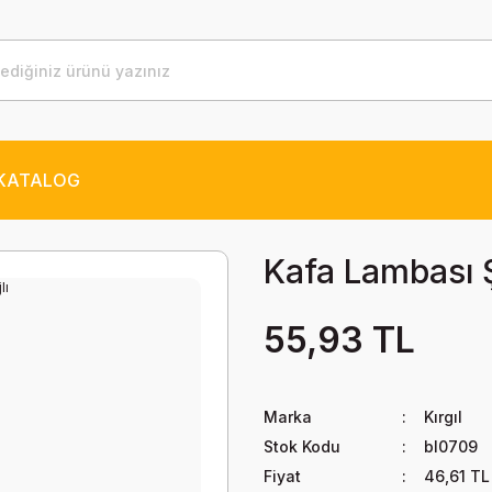
KATALOG
Kafa Lambası Ş
55,93 TL
Marka
Kırgıl
Stok Kodu
bl0709
Fiyat
46,61 TL