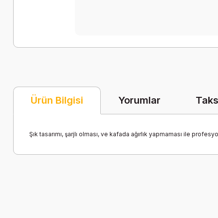
Yorumlar
Taks
Ürün Bilgisi
Şık tasarımı, şarjlı olması, ve kafada ağırlık yapmaması ile profesyon
Bu ürünün fiyat bilgisi, resim, ürün açıklamalarında ve diğer k
Görüş ve önerileriniz için teşekkür ederiz.
Ürün resmi kalitesiz, bozuk veya görüntülenemiyor.