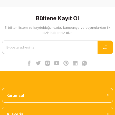
Bu ürünün fiyat bilgisi, resim, ürün açıklamalarında ve diğer
konularda yetersiz gördüğünüz noktaları öneri formunu
kullanarak tarafımıza iletebilirsiniz.
Görüş ve önerileriniz için teşekkür ederiz.
Bültene Kayıt Ol
E-bülten listemize kaydolduğunuzda, kampanya ve duyurulardan ilk
Ürün resmi kalitesiz, bozuk veya görüntülenemiyor.
sizin haberiniz olur.
Ürün açıklamasında eksik bilgiler bulunuyor.
Ürün bilgilerinde hatalar bulunuyor.
Ürün fiyatı diğer sitelerden daha pahalı.
Bu ürüne benzer farklı alternatifler olmalı.
Gönder
Kurumsal
Alışveriş