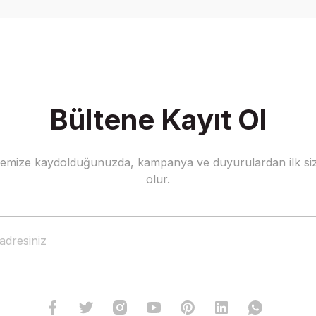
Yorum Yaz
Bültene Kayıt Ol
stemize kaydolduğunuzda, kampanya ve duyurulardan ilk siz
Gönder
olur.