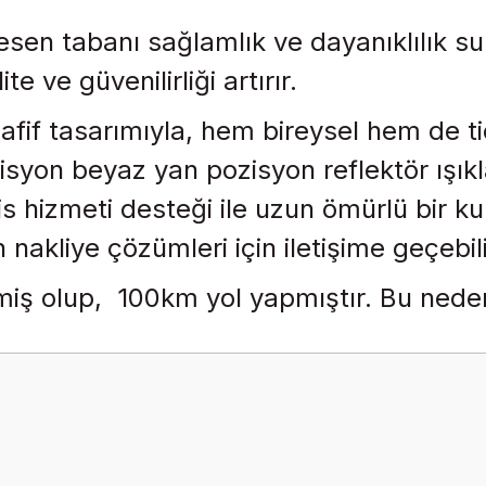
en tabanı sağlamlık ve dayanıklılık su
e ve güvenilirliği artırır.
afif tasarımıyla, hem bireysel hem de tica
syon beyaz yan pozisyon reflektör ışıkla
s hizmeti desteği ile uzun ömürlü bir k
nakliye çözümleri için iletişime geçebili
iş olup, 100km yol yapmıştır. Bu neden
onularda yetersiz gördüğünüz noktaları öneri formunu kullanarak tarafımız
Bu ürüne ilk yorumu siz yapın!