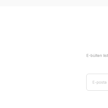
Ürün açıklamasında eksik bilgiler bulunuyor.
Ürün bilgilerinde hatalar bulunuyor.
Ürün fiyatı diğer sitelerden daha pahalı.
Bu ürüne benzer farklı alternatifler olmalı.
E-bülten li