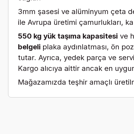
3mm şasesi ve alüminyum çeta des
ile Avrupa üretimi çamurlukları, kalit
550 kg yük taşıma kapasitesi
ve h
belgeli
plaka aydınlatması, ön pozi
tutar.
Ayrıca, yedek parça ve servi
Kargo alıcıya aittir ancak en uygun 
Mağazamızda teşhir amaçlı üretilm
Bu ürünün fiyat bilgisi, resim, ürün açıklamalarında ve diğer k
Görüş ve önerileriniz için teşekkür ederiz.
Ürün resmi kalitesiz, bozuk veya görüntülenemiyor.