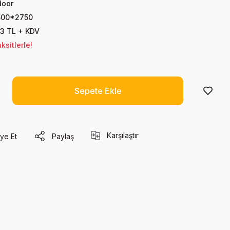
door
500*2750
3 TL + KDV
sitlerle!
Sepete Ekle
Karşılaştır
ye Et
Paylaş