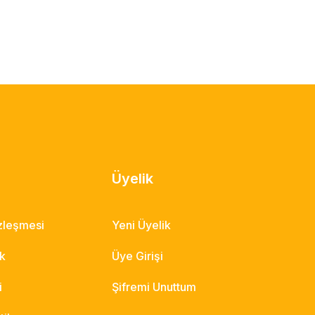
Üyelik
özleşmesi
Yeni Üyelik
ik
Üye Girişi
i
Şifremi Unuttum