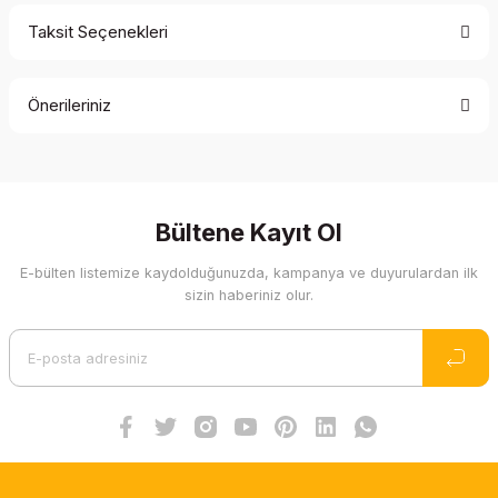
Taksit Seçenekleri
Bu ürüne ilk yorumu siz yapın!
Önerileriniz
Yorum Yaz
Bu ürünün fiyat bilgisi, resim, ürün açıklamalarında ve diğer
konularda yetersiz gördüğünüz noktaları öneri formunu
kullanarak tarafımıza iletebilirsiniz.
Görüş ve önerileriniz için teşekkür ederiz.
Bültene Kayıt Ol
E-bülten listemize kaydolduğunuzda, kampanya ve duyurulardan ilk
Ürün resmi kalitesiz, bozuk veya görüntülenemiyor.
sizin haberiniz olur.
Ürün açıklamasında eksik bilgiler bulunuyor.
Ürün bilgilerinde hatalar bulunuyor.
Ürün fiyatı diğer sitelerden daha pahalı.
Bu ürüne benzer farklı alternatifler olmalı.